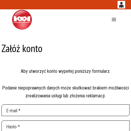
0
'
0,00
Główne
PLN
Załóż konto
14
54
Aby utworzyć konto wypełnij poniższy formularz.
Podanie niepoprawnych danych może skutkować brakiem możliwości
zrealizowania usługi lub złożenia reklamacji.