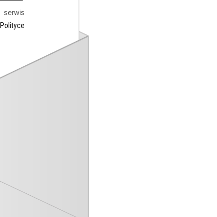
z
serwis
Polityce