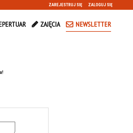
ZAREJESTRUJ SIĘ
ZALOGUJ SIĘ
0
EPERTUAR
ZAJĘCIA
NEWSLETTER
0,00
PLN
14
5
a!