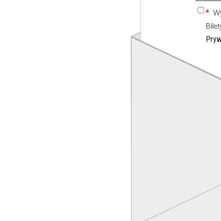
Wy
Bile
Pryw