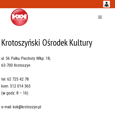
0
'
0,00
Główne
PLN
Krotoszyński Ośrodek Kultury
14
53
ul. 56 Pułku Piechoty Wlkp. 18,
63-700 Krotoszyn
tel.
62 725 42 78
kom.
512 014 365
(w godz. 8 – 16)
e-mail:
kok@krotoszyn.pl